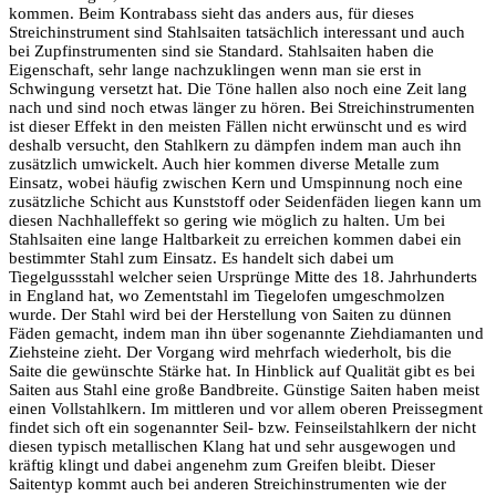
kommen. Beim Kontrabass sieht das anders aus, für dieses
Streichinstrument sind Stahlsaiten tatsächlich interessant und auch
bei Zupfinstrumenten sind sie Standard. Stahlsaiten haben die
Eigenschaft, sehr lange nachzuklingen wenn man sie erst in
Schwingung versetzt hat. Die Töne hallen also noch eine Zeit lang
nach und sind noch etwas länger zu hören. Bei Streichinstrumenten
ist dieser Effekt in den meisten Fällen nicht erwünscht und es wird
deshalb versucht, den Stahlkern zu dämpfen indem man auch ihn
zusätzlich umwickelt. Auch hier kommen diverse Metalle zum
Einsatz, wobei häufig zwischen Kern und Umspinnung noch eine
zusätzliche Schicht aus Kunststoff oder Seidenfäden liegen kann um
diesen Nachhalleffekt so gering wie möglich zu halten. Um bei
Stahlsaiten eine lange Haltbarkeit zu erreichen kommen dabei ein
bestimmter Stahl zum Einsatz. Es handelt sich dabei um
Tiegelgussstahl welcher seien Ursprünge Mitte des 18. Jahrhunderts
in England hat, wo Zementstahl im Tiegelofen umgeschmolzen
wurde. Der Stahl wird bei der Herstellung von Saiten zu dünnen
Fäden gemacht, indem man ihn über sogenannte Ziehdiamanten und
Ziehsteine zieht. Der Vorgang wird mehrfach wiederholt, bis die
Saite die gewünschte Stärke hat. In Hinblick auf Qualität gibt es bei
Saiten aus Stahl eine große Bandbreite. Günstige Saiten haben meist
einen Vollstahlkern. Im mittleren und vor allem oberen Preissegment
findet sich oft ein sogenannter Seil- bzw. Feinseilstahlkern der nicht
diesen typisch metallischen Klang hat und sehr ausgewogen und
kräftig klingt und dabei angenehm zum Greifen bleibt. Dieser
Saitentyp kommt auch bei anderen Streichinstrumenten wie der