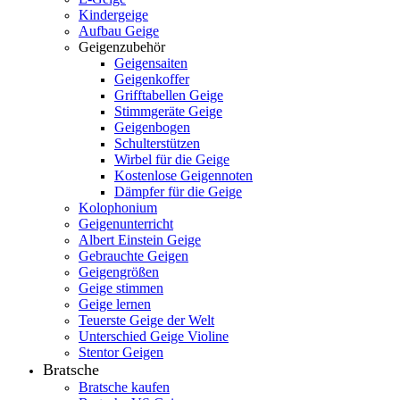
Kindergeige
Aufbau Geige
Geigenzubehör
Geigensaiten
Geigenkoffer
Grifftabellen Geige
Stimmgeräte Geige
Geigenbogen
Schulterstützen
Wirbel für die Geige
Kostenlose Geigennoten
Dämpfer für die Geige
Kolophonium
Geigenunterricht
Albert Einstein Geige
Gebrauchte Geigen
Geigengrößen
Geige stimmen
Geige lernen
Teuerste Geige der Welt
Unterschied Geige Violine
Stentor Geigen
Bratsche
Bratsche kaufen