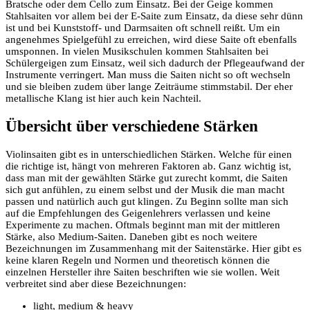
Bratsche oder dem Cello zum Einsatz. Bei der Geige kommen
Stahlsaiten vor allem bei der E-Saite zum Einsatz, da diese sehr dünn
ist und bei Kunststoff- und Darmsaiten oft schnell reißt. Um ein
angenehmes Spielgefühl zu erreichen, wird diese Saite oft ebenfalls
umsponnen. In vielen Musikschulen kommen Stahlsaiten bei
Schülergeigen zum Einsatz, weil sich dadurch der Pflegeaufwand der
Instrumente verringert. Man muss die Saiten nicht so oft wechseln
und sie bleiben zudem über lange Zeiträume stimmstabil. Der eher
metallische Klang ist hier auch kein Nachteil.
Übersicht über verschiedene Stärken
Violinsaiten gibt es in unterschiedlichen Stärken. Welche für einen
die richtige ist, hängt von mehreren Faktoren ab. Ganz wichtig ist,
dass man mit der gewählten Stärke gut zurecht kommt, die Saiten
sich gut anfühlen, zu einem selbst und der Musik die man macht
passen und natürlich auch gut klingen. Zu Beginn sollte man sich
auf die Empfehlungen des Geigenlehrers verlassen und keine
Experimente zu machen. Oftmals beginnt man mit der mittleren
Stärke, also Medium-Saiten. Daneben gibt es noch weitere
Bezeichnungen im Zusammenhang mit der Saitenstärke. Hier gibt es
keine klaren Regeln und Normen und theoretisch können die
einzelnen Hersteller ihre Saiten beschriften wie sie wollen. Weit
verbreitet sind aber diese Bezeichnungen:
light, medium & heavy