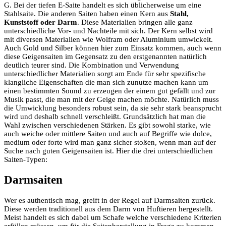
G. Bei der tiefen E-Saite handelt es sich üblicherweise um eine
Stahlsaite. Die anderen Saiten haben einen Kern aus
Stahl,
Kunststoff oder Darm
. Diese Materialien bringen alle ganz
unterschiedliche Vor- und Nachteile mit sich. Der Kern selbst wird
mit diversen Materialien wie Wolfram oder Aluminium umwickelt.
Auch Gold und Silber können hier zum Einsatz kommen, auch wenn
diese Geigensaiten im Gegensatz zu den erstgenannten natürlich
deutlich teurer sind. Die Kombination und Verwendung
unterschiedlicher Materialien sorgt am Ende für sehr spezifische
klangliche Eigenschaften die man sich zunutze machen kann um
einen bestimmten Sound zu erzeugen der einem gut gefällt und zur
Musik passt, die man mit der Geige machen möchte. Natürlich muss
die Umwicklung besonders robust sein, da sie sehr stark beansprucht
wird und deshalb schnell verschleißt. Grundsätzlich hat man die
Wahl zwischen verschiedenen Stärken. Es gibt sowohl starke, wie
auch weiche oder mittlere Saiten und auch auf Begriffe wie dolce,
medium oder forte wird man ganz sicher stoßen, wenn man auf der
Suche nach guten Geigensaiten ist. Hier die drei unterschiedlichen
Saiten-Typen:
Darmsaiten
Wer es authentisch mag, greift in der Regel auf Darmsaiten zurück.
Diese werden traditionell aus dem Darm von Huftieren hergestellt.
Meist handelt es sich dabei um Schafe welche verschiedene Kriterien
erfüllen müssen, um für die Saitenherstellung in Frage zu kommen.