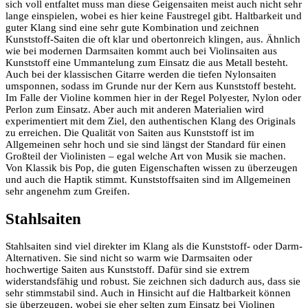
sich voll entfaltet muss man diese Geigensaiten meist auch nicht sehr
lange einspielen, wobei es hier keine Faustregel gibt. Haltbarkeit und
guter Klang sind eine sehr gute Kombination und zeichnen
Kunststoff-Saiten die oft klar und obertonreich klingen, aus. Ähnlich
wie bei modernen Darmsaiten kommt auch bei Violinsaiten aus
Kunststoff eine Ummantelung zum Einsatz die aus Metall besteht.
Auch bei der klassischen Gitarre werden die tiefen Nylonsaiten
umsponnen, sodass im Grunde nur der Kern aus Kunststoff besteht.
Im Falle der Violine kommen hier in der Regel Polyester, Nylon oder
Perlon zum Einsatz. Aber auch mit anderen Materialien wird
experimentiert mit dem Ziel, den authentischen Klang des Originals
zu erreichen. Die Qualität von Saiten aus Kunststoff ist im
Allgemeinen sehr hoch und sie sind längst der Standard für einen
Großteil der Violinisten – egal welche Art von Musik sie machen.
Von Klassik bis Pop, die guten Eigenschaften wissen zu überzeugen
und auch die Haptik stimmt. Kunststoffsaiten sind im Allgemeinen
sehr angenehm zum Greifen.
Stahlsaiten
Stahlsaiten sind viel direkter im Klang als die Kunststoff- oder Darm-
Alternativen. Sie sind nicht so warm wie Darmsaiten oder
hochwertige Saiten aus Kunststoff. Dafür sind sie extrem
widerstandsfähig und robust. Sie zeichnen sich dadurch aus, dass sie
sehr stimmstabil sind. Auch in Hinsicht auf die Haltbarkeit können
sie überzeugen, wobei sie eher selten zum Einsatz bei Violinen